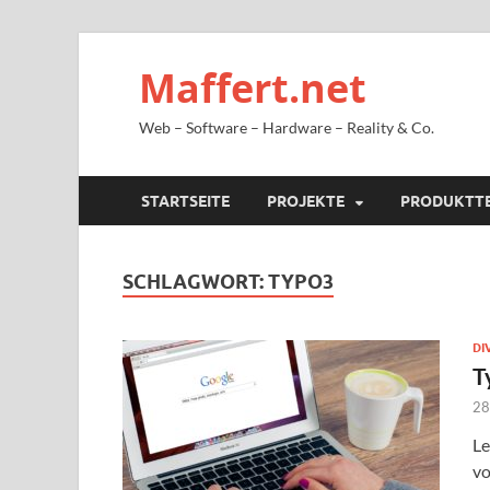
Maffert.net
Web – Software – Hardware – Reality & Co.
STARTSEITE
PROJEKTE
PRODUKTT
SCHLAGWORT:
TYPO3
DI
T
28
Le
vo