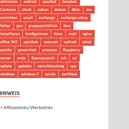
aktivieren
android
apache2
benutzer
Centreon
check
cubian
debian
dkim
dns
einrichten
email
exchange
exchange online
fehler
gpo
gruppenrichtlinie
ikea
installieren
konfigurieren
linux
mqtt
nginx
office 365
openhab
openvpn
outlook
plesk
postfix
powershell
proxmox
Raspberry
server
smtp
Spamassassin
ssh
ssl
update
updaten
verschlüsselung
vpn
windows
windows 7
zarafa
zertifikat
HINWEIS
 = Affiliatelinks/Werbelinks