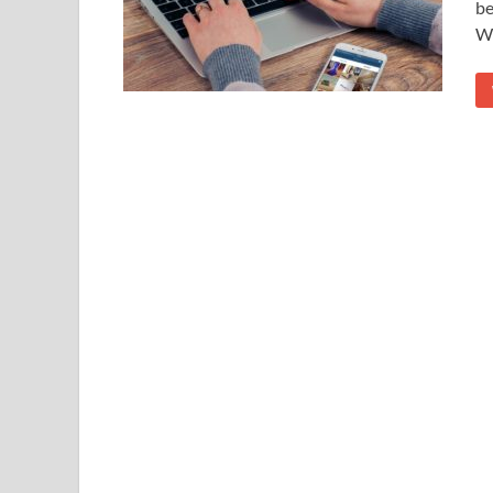
be
We