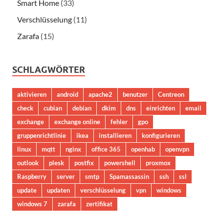
Smart Home
(33)
Verschlüsselung
(11)
Zarafa
(15)
SCHLAGWÖRTER
aktivieren
android
apache2
benutzer
Centreon
check
cubian
debian
dkim
dns
einrichten
email
exchange
exchange online
fehler
gpo
gruppenrichtlinie
ikea
installieren
konfigurieren
linux
mqtt
nginx
office 365
openhab
openvpn
outlook
plesk
postfix
powershell
proxmox
Raspberry
server
smtp
Spamassassin
ssh
ssl
update
updaten
verschlüsselung
vpn
windows
windows 7
zarafa
zertifikat