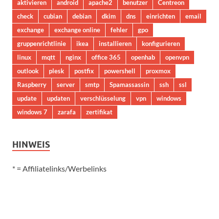
aktivieren
android
apache2
benutzer
Centreon
check
cubian
debian
dkim
dns
einrichten
email
exchange
exchange online
fehler
gpo
gruppenrichtlinie
ikea
installieren
konfigurieren
linux
mqtt
nginx
office 365
openhab
openvpn
outlook
plesk
postfix
powershell
proxmox
Raspberry
server
smtp
Spamassassin
ssh
ssl
update
updaten
verschlüsselung
vpn
windows
windows 7
zarafa
zertifikat
HINWEIS
* = Affiliatelinks/Werbelinks