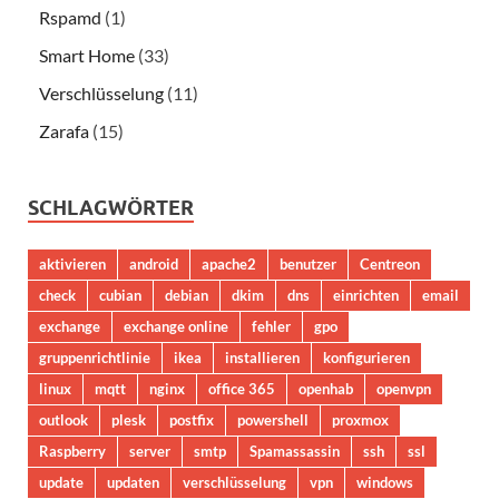
Rspamd
(1)
Smart Home
(33)
Verschlüsselung
(11)
Zarafa
(15)
SCHLAGWÖRTER
aktivieren
android
apache2
benutzer
Centreon
check
cubian
debian
dkim
dns
einrichten
email
exchange
exchange online
fehler
gpo
gruppenrichtlinie
ikea
installieren
konfigurieren
linux
mqtt
nginx
office 365
openhab
openvpn
outlook
plesk
postfix
powershell
proxmox
Raspberry
server
smtp
Spamassassin
ssh
ssl
update
updaten
verschlüsselung
vpn
windows