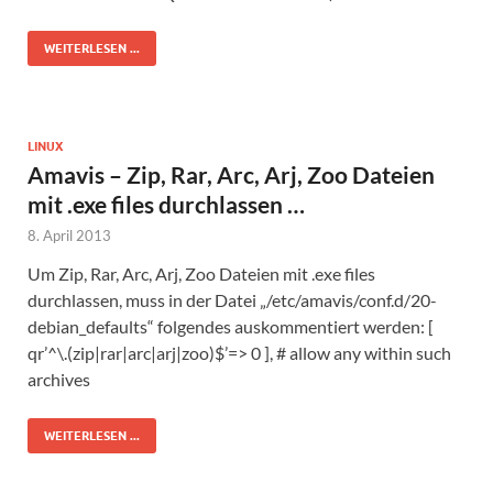
WEITERLESEN ...
LINUX
Amavis – Zip, Rar, Arc, Arj, Zoo Dateien
mit .exe files durchlassen …
8. April 2013
Um Zip, Rar, Arc, Arj, Zoo Dateien mit .exe files
durchlassen, muss in der Datei „/etc/amavis/conf.d/20-
debian_defaults“ folgendes auskommentiert werden: [
qr’^\.(zip|rar|arc|arj|zoo)$’=> 0 ], # allow any within such
archives
WEITERLESEN ...