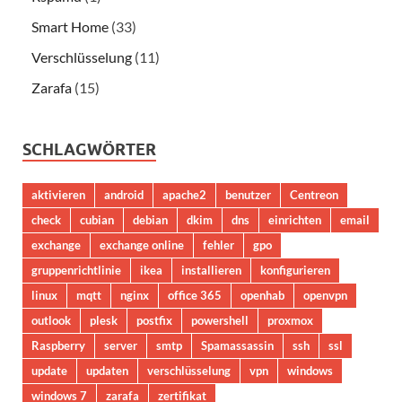
Smart Home
(33)
Verschlüsselung
(11)
Zarafa
(15)
SCHLAGWÖRTER
aktivieren
android
apache2
benutzer
Centreon
check
cubian
debian
dkim
dns
einrichten
email
exchange
exchange online
fehler
gpo
gruppenrichtlinie
ikea
installieren
konfigurieren
linux
mqtt
nginx
office 365
openhab
openvpn
outlook
plesk
postfix
powershell
proxmox
Raspberry
server
smtp
Spamassassin
ssh
ssl
update
updaten
verschlüsselung
vpn
windows
windows 7
zarafa
zertifikat