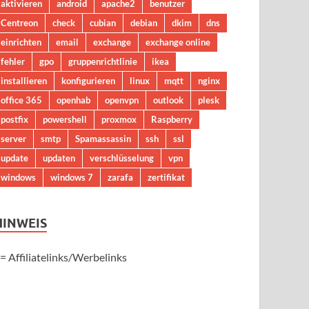
aktivieren
android
apache2
benutzer
Centreon
check
cubian
debian
dkim
dns
einrichten
email
exchange
exchange online
fehler
gpo
gruppenrichtlinie
ikea
installieren
konfigurieren
linux
mqtt
nginx
office 365
openhab
openvpn
outlook
plesk
postfix
powershell
proxmox
Raspberry
server
smtp
Spamassassin
ssh
ssl
update
updaten
verschlüsselung
vpn
windows
windows 7
zarafa
zertifikat
HINWEIS
 = Affiliatelinks/Werbelinks