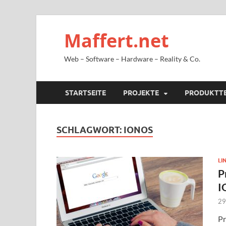
Maffert.net
Web – Software – Hardware – Reality & Co.
STARTSEITE
PROJEKTE
PRODUKTT
SCHLAGWORT:
IONOS
LI
P
I
29
Pr