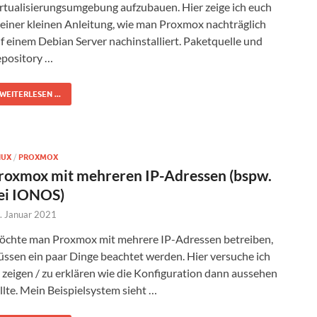
rtualisierungsumgebung aufzubauen. Hier zeige ich euch
 einer kleinen Anleitung, wie man Proxmox nachträglich
f einem Debian Server nachinstalliert. Paketquelle und
pository …
WEITERLESEN ...
NUX
/
PROXMOX
roxmox mit mehreren IP-Adressen (bspw.
ei IONOS)
. Januar 2021
chte man Proxmox mit mehrere IP-Adressen betreiben,
ssen ein paar Dinge beachtet werden. Hier versuche ich
 zeigen / zu erklären wie die Konfiguration dann aussehen
llte. Mein Beispielsystem sieht …