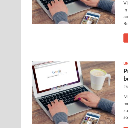
Vi
in
au
Re
LI
P
b
26
Mö
mü
zu
so