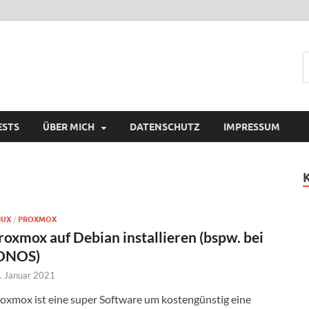
ESTS
ÜBER MICH
DATENSCHUTZ
IMPRESSUM
NUX
/
PROXMOX
roxmox auf Debian installieren (bspw. bei
ONOS)
. Januar 2021
oxmox ist eine super Software um kostengünstig eine