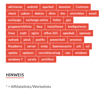
aktivieren
android
apache2
benutzer
Centreon
check
cubian
debian
dkim
dns
einrichten
email
exchange
exchange online
fehler
gpo
gruppenrichtlinie
ikea
installieren
konfigurieren
linux
mqtt
nginx
office 365
openhab
openvpn
outlook
plesk
postfix
powershell
proxmox
Raspberry
server
smtp
Spamassassin
ssh
ssl
update
updaten
verschlüsselung
vpn
windows
windows 7
zarafa
zertifikat
HINWEIS
* = Affiliatelinks/Werbelinks