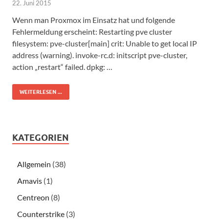
22. Juni 2015
Wenn man Proxmox im Einsatz hat und folgende
Fehlermeldung erscheint: Restarting pve cluster
filesystem: pve-cluster[main] crit: Unable to get local IP
address (warning). invoke-rc.d: initscript pve-cluster,
action „restart“ failed. dpkg: …
WEITERLESEN ...
KATEGORIEN
Allgemein
(38)
Amavis
(1)
Centreon
(8)
Counterstrike
(3)