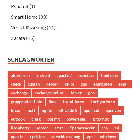
Rspamd
(1)
Smart Home
(33)
Verschlüsselung
(11)
Zarafa
(15)
SCHLAGWÖRTER
aktivieren
android
apache2
benutzer
Centreon
check
cubian
debian
dkim
dns
einrichten
email
exchange
exchange online
fehler
gpo
gruppenrichtlinie
ikea
installieren
konfigurieren
linux
mqtt
nginx
office 365
openhab
openvpn
outlook
plesk
postfix
powershell
proxmox
Raspberry
server
smtp
Spamassassin
ssh
ssl
update
updaten
verschlüsselung
vpn
windows