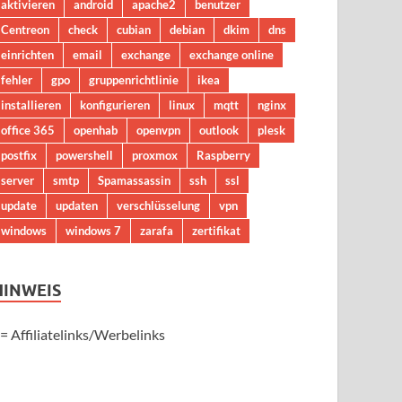
aktivieren
android
apache2
benutzer
Centreon
check
cubian
debian
dkim
dns
einrichten
email
exchange
exchange online
fehler
gpo
gruppenrichtlinie
ikea
installieren
konfigurieren
linux
mqtt
nginx
office 365
openhab
openvpn
outlook
plesk
postfix
powershell
proxmox
Raspberry
server
smtp
Spamassassin
ssh
ssl
update
updaten
verschlüsselung
vpn
windows
windows 7
zarafa
zertifikat
HINWEIS
 = Affiliatelinks/Werbelinks