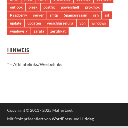
outlook
plesk
postfix
powershell
proxmox
Raspberry
server
smtp
Spamassassin
ssh
ssl
update
updaten
verschlüsselung
vpn
windows
windows 7
zarafa
zertifikat
HINWEIS
* = Affiliatelinks/Werbelinks
Copyright © 2011 - 2025 Maffert.net.
Mit Stolz präsentiert von
WordPress
und
HitMag
.