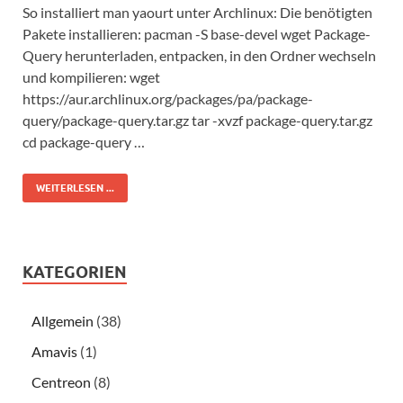
So installiert man yaourt unter Archlinux: Die benötigten
Pakete installieren: pacman -S base-devel wget Package-
Query herunterladen, entpacken, in den Ordner wechseln
und kompilieren: wget
https://aur.archlinux.org/packages/pa/package-
query/package-query.tar.gz tar -xvzf package-query.tar.gz
cd package-query …
WEITERLESEN ...
KATEGORIEN
Allgemein
(38)
Amavis
(1)
Centreon
(8)