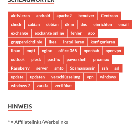
aktivieren
android
apache2
benutzer
Centreon
check
cubian
debian
dkim
dns
einrichten
email
exchange
exchange online
fehler
gpo
gruppenrichtlinie
ikea
installieren
konfigurieren
linux
mqtt
nginx
office 365
openhab
openvpn
outlook
plesk
postfix
powershell
proxmox
Raspberry
server
smtp
Spamassassin
ssh
ssl
update
updaten
verschlüsselung
vpn
windows
windows 7
zarafa
zertifikat
HINWEIS
* = Affiliatelinks/Werbelinks