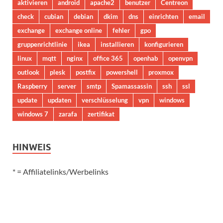
aktivieren
android
apache2
benutzer
Centreon
check
cubian
debian
dkim
dns
einrichten
email
exchange
exchange online
fehler
gpo
gruppenrichtlinie
ikea
installieren
konfigurieren
linux
mqtt
nginx
office 365
openhab
openvpn
outlook
plesk
postfix
powershell
proxmox
Raspberry
server
smtp
Spamassassin
ssh
ssl
update
updaten
verschlüsselung
vpn
windows
windows 7
zarafa
zertifikat
HINWEIS
* = Affiliatelinks/Werbelinks