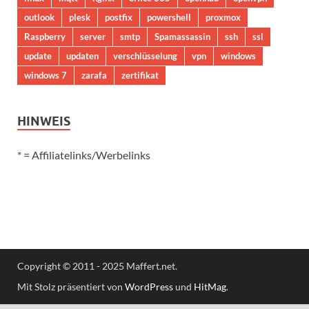
outlook
plesk
postfix
powershell
proxmox
Raspberry
server
smtp
Spamassassin
ssh
ssl
update
updaten
verschlüsselung
vpn
windows
windows 7
zarafa
zertifikat
HINWEIS
* = Affiliatelinks/Werbelinks
Copyright © 2011 - 2025 Maffert.net.
Mit Stolz präsentiert von
WordPress
und
HitMag
.