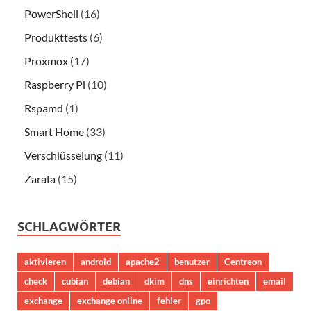
PowerShell
(16)
Produkttests
(6)
Proxmox
(17)
Raspberry Pi
(10)
Rspamd
(1)
Smart Home
(33)
Verschlüsselung
(11)
Zarafa
(15)
SCHLAGWÖRTER
aktivieren
android
apache2
benutzer
Centreon
check
cubian
debian
dkim
dns
einrichten
email
exchange
exchange online
fehler
gpo