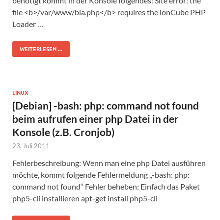
benötigt kommt in der Konsole folgendes: Site error: the
file <b>/var/www/bla.php</b> requires the ionCube PHP
Loader …
WEITERLESEN ...
LINUX
[Debian] -bash: php: command not found
beim aufrufen einer php Datei in der
Konsole (z.B. Cronjob)
23. Juli 2011
Fehlerbeschreibung: Wenn man eine php Datei ausführen
möchte, kommt folgende Fehlermeldung „-bash: php:
command not found“ Fehler beheben: Einfach das Paket
php5-cli installieren apt-get install php5-cli